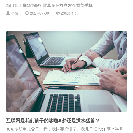
部门能干翻华为吗? 雷军在在故宫发布滑盖手机
小编
2021-07-09
230次浏览
互联网是我们孩子的哆啦A梦还是洪水猛兽？
像众多新生儿父母一样，我快要崩溃了。我儿子 Oliver 两个半月