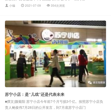
小编
2021-07-09
354次浏览
苏宁小店：是“儿戏”还是代表未来
■撰文|颜菊阳 苏宁小店今年前7个月亏损3个亿。按照苏宁小店负
责人鲍俊伟7月28日的公开发言，到7月底苏宁小店门