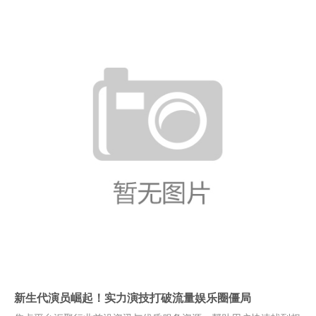
新生代演员崛起！实力演技打破流量娱乐圈僵局